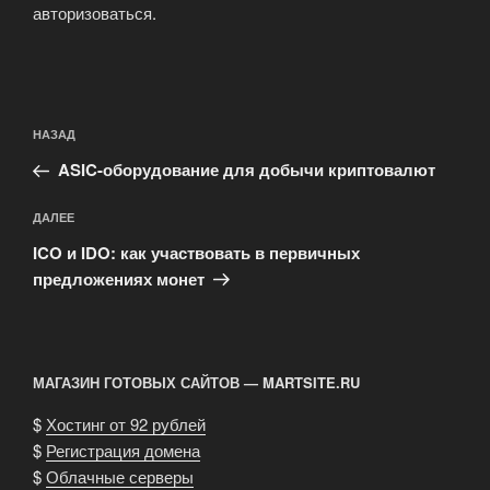
авторизоваться
.
Навигация
Предыдущая
НАЗАД
по
запись:
записям
ASIC-оборудование для добычи криптовалют
Следующая
ДАЛЕЕ
запись
ICO и IDO: как участвовать в первичных
предложениях монет
МАГАЗИН ГОТОВЫХ САЙТОВ — MARTSITE.RU
$
Хостинг от 92 рублей
$
Регистрация домена
$
Облачные серверы