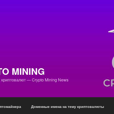
O MINING
 криптовалют — Crypto Mining News
иптомайнера
Доменные имена на тему криптовалюты