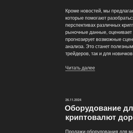
Кроме новостей, мы предлага
которые помогают разобратьс
перспективах различных крип
рыночные данные, оценивает 
прогнозирует возможные сцен
анализа. Это станет полезны
трейдеров, так и для новичков
Читать далее
«Новости
мира
майнинга
криптовалют
—
ОПУБЛИКОВАНО
26.11.2024
Crypto
Оборудование дл
Mining
криптовалют дор
News»
Продажи оборудования для ма