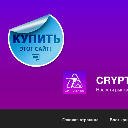
Перейти
к
содержимому
CRYPT
Новости рынка
Главная страница
Блог кр