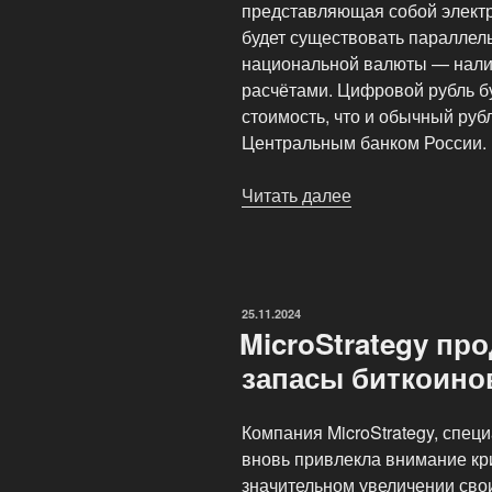
представляющая собой электр
будет существовать паралле
национальной валюты — нали
расчётами. Цифровой рубль б
стоимость, что и обычный руб
Центральным банком России.
Читать далее
«Банк
России
готовится
к
запуску
ОПУБЛИКОВАНО
25.11.2024
цифрового
MicroStrategy пр
рубля»
запасы биткоинов
Компания MicroStrategy, спец
вновь привлекла внимание кр
значительном увеличении сво