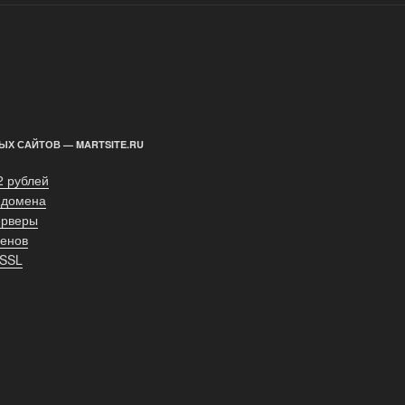
ЫХ САЙТОВ — MARTSITE.RU
2 рублей
 домена
ерверы
енов
 SSL