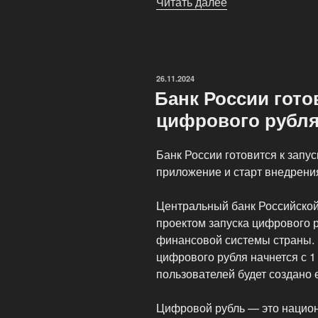
Читать далее
«Оборудование
для
майнинга
криптовалют
дорожает»
ОПУБЛИКОВАНО
26.11.2024
Банк России гото
цифрового рубл
Банк России готовится к запу
приложение и старт внедрения
Центральный банк Российской
проектом запуска цифрового р
финансовой системы страны. 
цифрового рубля начнется с 1
пользователей будет создано
Цифровой рубль — это нацио