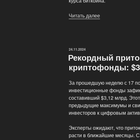
курса биткоина.
Читать далее
«MicroStrategy
продолжает
увеличивать
запасы
биткоинов,
ОПУБЛИКОВАНО
24.11.2024
потратив
Рекордный прито
$5,4
криптофонды: $3
млрд»
За прошедшую неделю с 17 по
инвестиционные фонды зафик
составивший $3,12 млрд. Это
предыдущие максимумы и сви
инвесторов к цифровым актив
Эксперты ожидают, что прито
расти в ближайшие месяцы. С