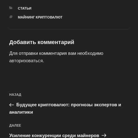
РУБРИКИ
СТАТЬИ
МЕТКИ
МАЙНИНГ КРИПТОВАЛЮТ
Добавить комментарий
Для отправки комментария вам необходимо
авторизоваться
.
Навигация
Предыдущая
НАЗАД
по
запись:
записям
Будущее криптовалют: прогнозы экспертов и
аналитики
Следующая
ДАЛЕЕ
запись
Усиление конкуренции среди майнеров