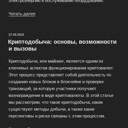
электроэнергию и обслуживание оборудования.
Читать далее
«Обзор
платформы
облачного
майнинга
ОПУБЛИКОВАНО
27.09.2024
Криптодобыча: основы, возможности
MasHash»
и вызовы
Криптодобыча, или майнинг, является одним из
ключевых аспектов функционирования криптовалют.
Этот процесс представляет собой деятельность по
созданию новых блоков в блокчейне и проверке
транзакций, за которую участники получают
вознаграждение в виде криптовалюты. В этой статье
мы рассмотрим, что такое криптодобыча, какие
существуют методы добычи, а также какие
перспективы и риски связаны с этим процессом.