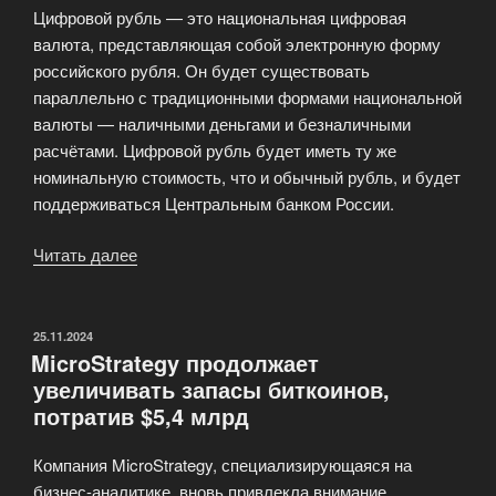
Цифровой рубль — это национальная цифровая
валюта, представляющая собой электронную форму
российского рубля. Он будет существовать
параллельно с традиционными формами национальной
валюты — наличными деньгами и безналичными
расчётами. Цифровой рубль будет иметь ту же
номинальную стоимость, что и обычный рубль, и будет
поддерживаться Центральным банком России.
Читать далее
«Банк
России
готовится
к
ОПУБЛИКОВАНО
25.11.2024
MicroStrategy продолжает
запуску
увеличивать запасы биткоинов,
цифрового
потратив $5,4 млрд
рубля»
Компания MicroStrategy, специализирующаяся на
бизнес-аналитике, вновь привлекла внимание