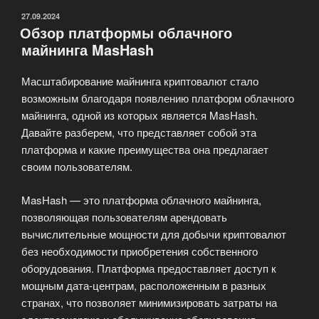
маржинального
ОПУБЛИКОВАНО
27.09.2024
Обзор платформы облачного
актива
майнинга MasHash
BFUSD
с
Масштабирование майнинга криптовалют стало
пассивным
возможным благодаря появлению платформ облачного
доходом»
майнинга, одной из которых является MasHash.
Давайте разберем, что представляет собой эта
платформа и какие преимущества она предлагает
своим пользователям.
MasHash — это платформа облачного майнинга,
позволяющая пользователям арендовать
вычислительные мощности для добычи криптовалют
без необходимости приобретения собственного
оборудования. Платформа предоставляет доступ к
мощным дата-центрам, расположенным в разных
странах, что позволяет минимизировать затраты на