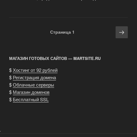
Навигация
Сле
Страница
1
по
стра
записям
МАГАЗИН ГОТОВЫХ САЙТОВ — MARTSITE.RU
$
Хостинг от 92 рублей
$
Регистрация домена
$
Облачные серверы
$
Магазин доменов
$
Бесплатный SSL
.