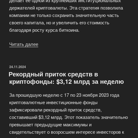
делает её одной из крупнейших институциональных
держателей криптовалюты. Эта стратегия позволила
компании не только сохранить значительную часть
своего капитала, но и увеличить его стоимость
благодаря росту курса биткоина.
Читать далее
«MicroStrategy
продолжает
увеличивать
запасы
ОПУБЛИКОВАНО
24.11.2024
Рекордный приток средств в
биткоинов,
криптофонды: $3,12 млрд за неделю
потратив
$5,4
За прошедшую неделю с 17 по 23 ноября 2023 года
млрд»
криптовалютные инвестиционные фонды
зафиксировали рекордный приток средств,
составивший $3,12 млрд. Этот показатель значительно
превышает предыдущие максимумы и
свидетельствует о возросшем интересе инвесторов к