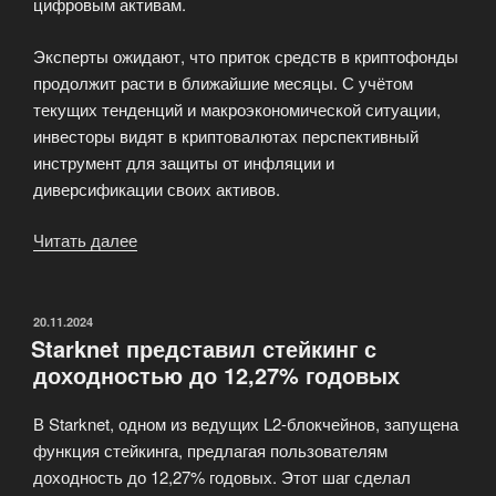
цифровым активам.
Эксперты ожидают, что приток средств в криптофонды
продолжит расти в ближайшие месяцы. С учётом
текущих тенденций и макроэкономической ситуации,
инвесторы видят в криптовалютах перспективный
инструмент для защиты от инфляции и
диверсификации своих активов.
Читать далее
«Рекордный
приток
средств
в
ОПУБЛИКОВАНО
20.11.2024
Starknet представил стейкинг с
криптофонды:
доходностью до 12,27% годовых
$3,12
млрд
В Starknet, одном из ведущих L2-блокчейнов, запущена
за
функция стейкинга, предлагая пользователям
неделю»
доходность до 12,27% годовых. Этот шаг сделал