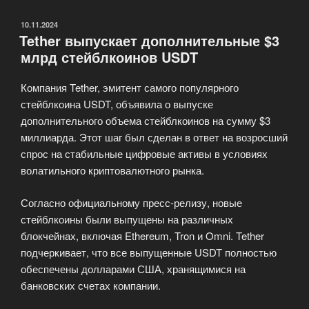
стейкинг
с
ОПУБЛИКОВАНО
10.11.2024
Tether выпускает дополнительные $3
доходностью
млрд стейблкоинов USDT
до
12,27%
Компания Tether, эмитент самого популярного
годовых»
стейблкоина USDT, объявила о выпуске
дополнительного объема стейблкоинов на сумму $3
миллиарда. Этот шаг был сделан в ответ на возросший
спрос на стабильные цифровые активы в условиях
волатильного криптовалютного рынка.
Согласно официальному пресс-релизу, новые
стейблкоины были выпущены на различных
блокчейнах, включая Ethereum, Tron и Omni. Tether
подчеркивает, что все выпущенные USDT полностью
обеспечены долларами США, хранящимися на
банковских счетах компании.