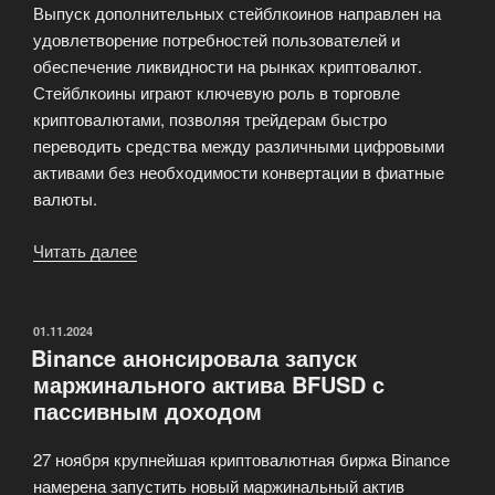
Выпуск дополнительных стейблкоинов направлен на
удовлетворение потребностей пользователей и
обеспечение ликвидности на рынках криптовалют.
Стейблкоины играют ключевую роль в торговле
криптовалютами, позволяя трейдерам быстро
переводить средства между различными цифровыми
активами без необходимости конвертации в фиатные
валюты.
Читать далее
«Tether
выпускает
дополнительные
$3
ОПУБЛИКОВАНО
01.11.2024
Binance анонсировала запуск
млрд
маржинального актива BFUSD с
стейблкоинов
пассивным доходом
USDT»
27 ноября крупнейшая криптовалютная биржа Binance
намерена запустить новый маржинальный актив