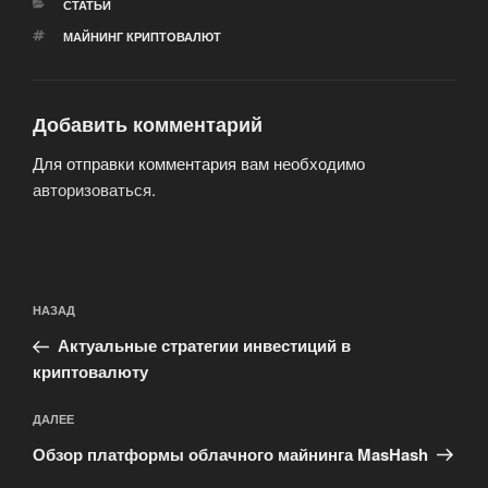
РУБРИКИ
СТАТЬИ
МЕТКИ
МАЙНИНГ КРИПТОВАЛЮТ
Добавить комментарий
Для отправки комментария вам необходимо
авторизоваться
.
Навигация
Предыдущая
НАЗАД
по
запись:
записям
Актуальные стратегии инвестиций в
криптовалюту
Следующая
ДАЛЕЕ
запись
Обзор платформы облачного майнинга MasHash